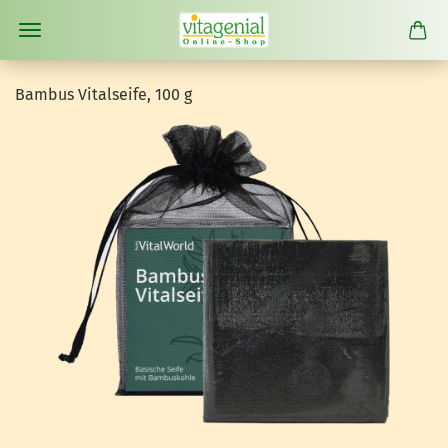
Bam­bus Vi­tal­sei­fe, 100 g