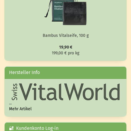
Bam­bus Vi­tal­sei­fe, 100 g
19,90 €
199,00 € pro kg
Hersteller Info
...
Mehr Artikel
🔐 Kundenkonto Log-in