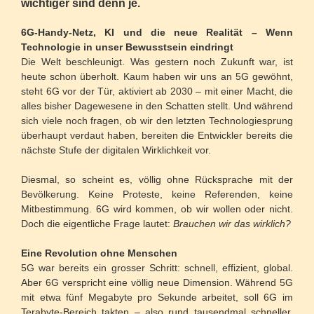
wichtiger sind denn je.
6G-Handy-Netz, KI und die neue Realität – Wenn
Technologie in unser Bewusstsein eindringt
Die Welt beschleunigt. Was gestern noch Zukunft war, ist
heute schon überholt. Kaum haben wir uns an 5G gewöhnt,
steht 6G vor der Tür, aktiviert ab 2030 – mit einer Macht, die
alles bisher Dagewesene in den Schatten stellt. Und während
sich viele noch fragen, ob wir den letzten Technologiesprung
überhaupt verdaut haben, bereiten die Entwickler bereits die
nächste Stufe der digitalen Wirklichkeit vor.
Diesmal, so scheint es, völlig ohne Rücksprache mit der
Bevölkerung. Keine Proteste, keine Referenden, keine
Mitbestimmung. 6G wird kommen, ob wir wollen oder nicht.
Doch die eigentliche Frage lautet:
Brauchen wir das wirklich?
Eine Revolution ohne Menschen
5G war bereits ein grosser Schritt: schnell, effizient, global.
Aber 6G verspricht eine völlig neue Dimension. Während 5G
mit etwa fünf Megabyte pro Sekunde arbeitet, soll 6G im
Terabyte-Bereich takten – also rund tausendmal schneller.