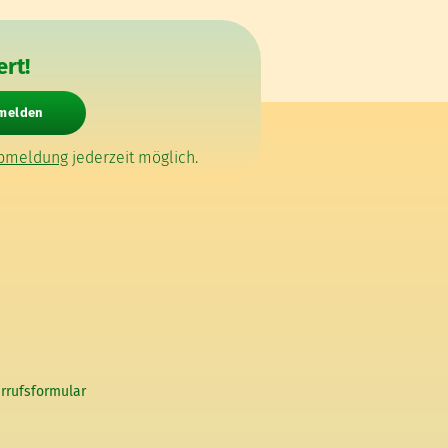
rt!
nmelden
bmeldung
jederzeit möglich.
rrufsformular