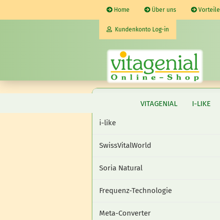
Home
Über uns
Vorteile
Kundenkonto Log-in
E-Mail
vitagenial
VITAGENIAL
I-LIKE
Passwort
i-like
SwissVitalWorld
Soria Natural
Kunden- oder Gastkonto eröffnen
Passwort vergessen?
Frequenz-Technologie
Meta-Converter