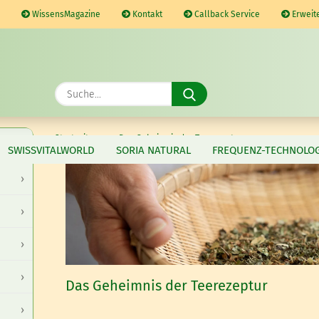
WissensMagazine
Kontakt
Callback Service
Erweit
Suche...
»
Startseite
Das Geheimnis der Teerezeptur
SWISSVITALWORLD
SORIA NATURAL
FREQUENZ-TECHNOLOG
Das Geheimnis der Teerezeptur