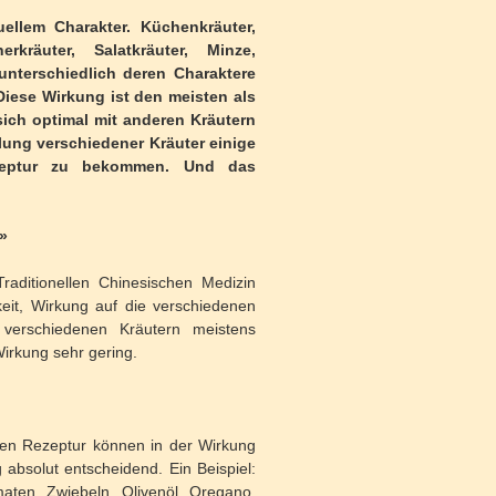
uellem Charakter. Küchenkräuter,
erkräuter, Salatkräuter, Minze,
unterschiedlich deren Charaktere
 Diese Wirkung ist den meisten als
sich optimal mit anderen Kräutern
ung verschiedener Kräuter einige
ezeptur zu bekommen. Und das
r»
aditionellen Chinesischen Medizin
eit, Wirkung auf die verschiedenen
 verschiedenen Kräutern meistens
Wirkung sehr gering.
gen Rezeptur können in der Wirkung
absolut entscheidend. Ein Beispiel:
ten, Zwiebeln, Olivenöl, Oregano,