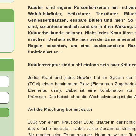
Kräuter sind eigene Persönlichkeiten mit individ
Wohlfühlkräuter, Heilkräuter, Teekräuter, Räuch
Geniesserpflanzen, essbare Blüten und mehr. So 
sind, so unterschiedlich sind sie in ihrer Wirkung.
Kräuterheilkunde bekannt. Nicht jedes Kraut lässt 
mischen. Deshalb sollte man bei der Zusammenstell
Regeln beachten, um eine ausbalancierte R
funktioniert so…
Kräuterrezeptur sind nicht einfach «ein paar Kräute
Jedes Kraut und jedes Gewürz hat im System der Tr
(TCM) einen bestimmten Platz (Elementen Zugehörigk
Elemente, usw.). Dabei ist eine Kombination von
Prämisse. Das heisst, ohne die Wechselwirkung ist die 
Auf die Mischung kommt es an
100g von einem Kraut oder 100g Kräuter in der richti
das x-fache bedeuten. Dabei ist die Zusammenstellung 
Sie machen eine Tomatensauce. Nehmen wir an: Toma