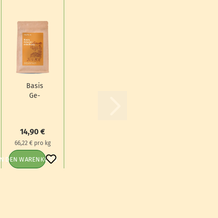
Basis
Ge­
würz­
mi­
schung,
14,90 €
225g
66,22 € pro kg
IN DEN WARENKORB