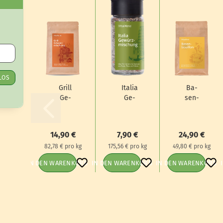
LOS
Grill
Ita­lia
Ba­
Ge­
Ge­
sen­
würz­
würz­
bouil­
mi­
mi­
lon,
schung,
schung,
500 g
14,90 €
7,90 €
24,90 €
180 g
45 g
82,78 € pro kg
175,56 € pro kg
49,80 € pro kg
IN DEN WARENKORB
IN DEN WARENKORB
IN DEN WARENKORB