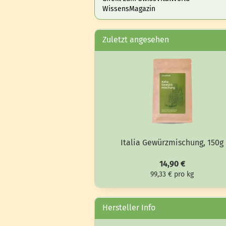
WissensMagazin
Zuletzt angesehen
Ita­lia Ge­würz­mi­schung, 150g
14,90 €
99,33 € pro kg
Hersteller Info