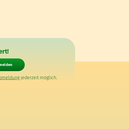
rt!
nmelden
bmeldung
jederzeit möglich.