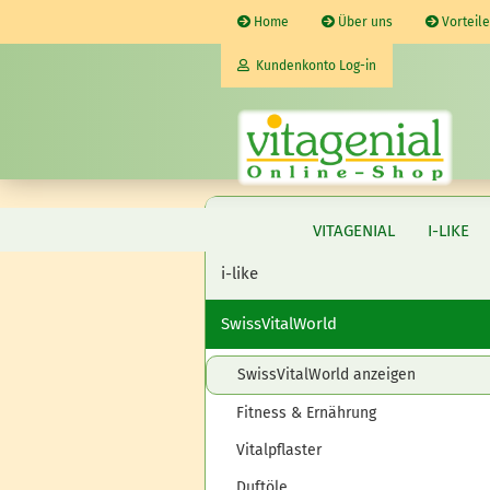
Home
Über uns
Vorteile
Kundenkonto Log-in
E-Mail
vitagenial
VITAGENIAL
I-LIKE
Passwort
i-like
SwissVitalWorld
SwissVitalWorld anzeigen
Kunden- oder Gastkonto eröffnen
Passwort vergessen?
Fitness & Ernährung
Vitalpflaster
Duftöle