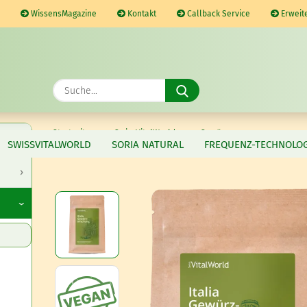
WissensMagazine
Kontakt
Callback Service
Erweit
Suche...
»
»
»
Startseite
SwissVitalWorld
Gewürze
SWISSVITALWORLD
SORIA NATURAL
FREQUENZ-TECHNOLOG
Italia Gewürzmischung, 150g