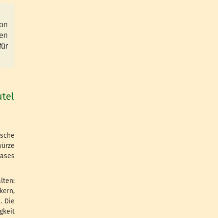
on
en
ür
utel
ische
würze
lases
lten:
kern,
. Die
gkeit