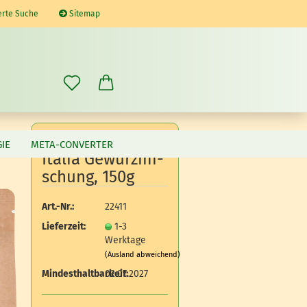
erte Suche
Sitemap
IE
META-CONVERTER
Ita­lia Ge­würz­mi­
schung, 150g
Art.-Nr.:
22411
Lieferzeit:
1-3
Werktage
(Ausland abweichend)
Mindesthaltbarkeit:
02.07.2027