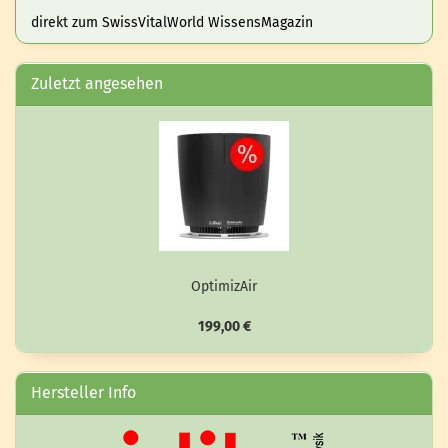
direkt zum SwissVitalWorld WissensMagazin
Zuletzt angesehen
Op­ti­mi­zAir
199,00 €
Hersteller Info