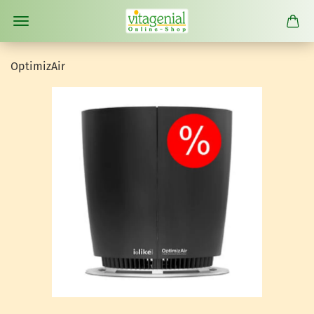
Op­ti­mi­zAir