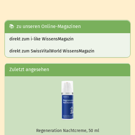
📚 zu unseren Online-Magazinen
direkt zum i-like WissensMagazin
direkt zum SwissVitalWorld WissensMagazin
Zuletzt angesehen
Re­ge­ne­ra­ti­on Nacht­creme, 50 ml