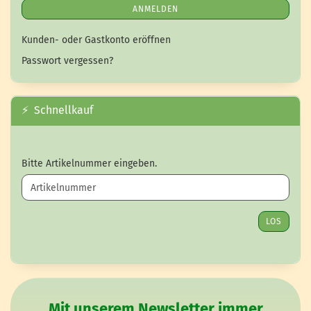
ANMELDEN
Kunden- oder Gastkonto eröffnen
Passwort vergessen?
⚡ Schnellkauf
BITTE ARTIKELNUMMER EINGEBEN.
Bitte Artikelnummer eingeben.
LOS
Mit unserem Newsletter immer