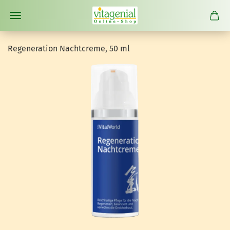
Re­ge­ne­ra­ti­on Nacht­creme, 50 ml