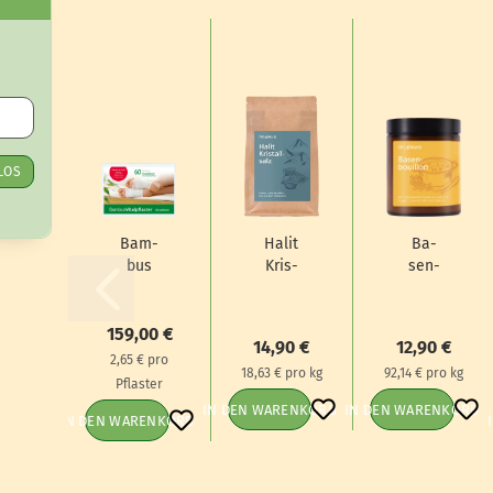
LOS
Bam­
Halit
Ba­
bus
Kris­
sen­
Vi­tal­
tall­
bouil­
pflas­
salz,
lon,
ter,
800 g
140 g
159,00 €
14,90 €
12,90 €
60er
2,65 € pro
18,63 € pro kg
92,14 € pro kg
Pack
Pflaster
IN DEN WARENKORB
IN DEN WARENKORB
IN DEN WARENKORB