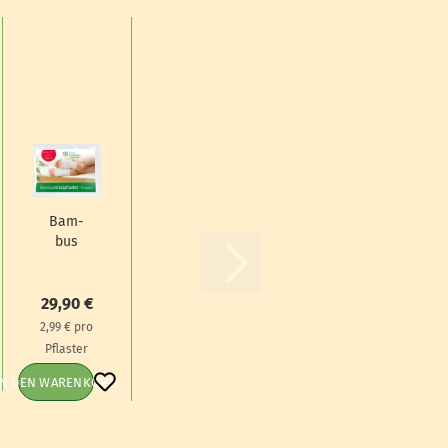
Bam­
bus
Vi­tal­
pflas­
ter,
29,90 €
10er
2,99 € pro
Pack
Pflaster
IN DEN WARENKORB