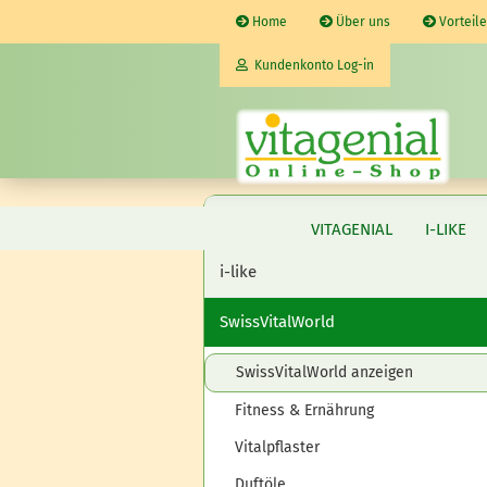
Home
Über uns
Vorteile
Kundenkonto Log-in
E-Mail
vitagenial
VITAGENIAL
I-LIKE
Passwort
i-like
SwissVitalWorld
SwissVitalWorld anzeigen
Kunden- oder Gastkonto eröffnen
Passwort vergessen?
Fitness & Ernährung
Vitalpflaster
Duftöle