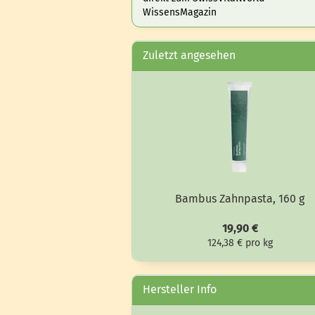
WissensMagazin
Zuletzt angesehen
Bam­bus Zahn­pas­ta, 160 g
19,90 €
124,38 € pro kg
Hersteller Info