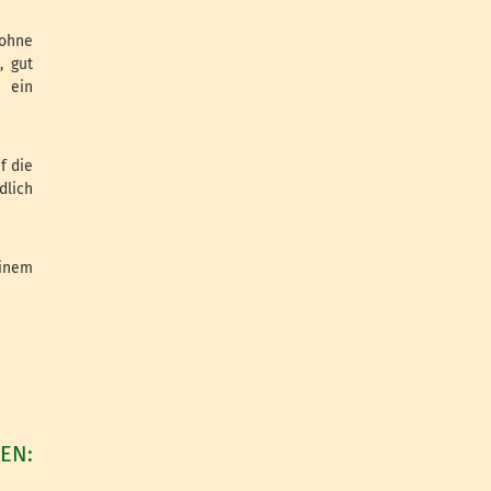
 ohne
, gut
 ein
f die
lich
einem
EN: