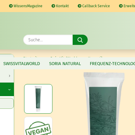
WissensMagazine
Kontakt
Callback Service
Erweit
Suche...
»
»
»
Startseite
SwissVitalWorld
Kosmetik
SWISSVITALWORLD
SORIA NATURAL
FREQUENZ-TECHNOLOG
Bambus Zahnpasta, 160 g