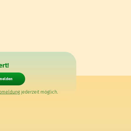
rt!
nmelden
bmeldung
jederzeit möglich.