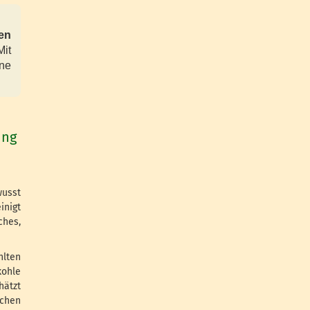
en
it
ine
ung
wusst
inigt
ches,
hlten
kohle
hätzt
chen