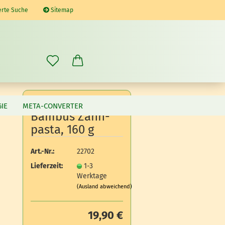
erte Suche
Sitemap
IE
META-CONVERTER
Bam­bus Zahn­
pas­ta, 160 g
Art.-Nr.:
22702
Lieferzeit:
1-3
Werktage
(Ausland abweichend)
19,90 €